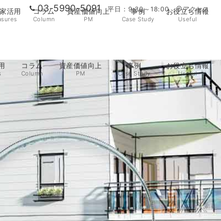
03-5990-5091
平日：9:30～18:00
アクセス
家活用
コラム
資産価値向上
事例
お役立ち情報
sures
Column
PM
Case Study
Useful
用
コラム
資産価値向上
事例
お役立ち情報
s
Column
PM
Case Study
Useful