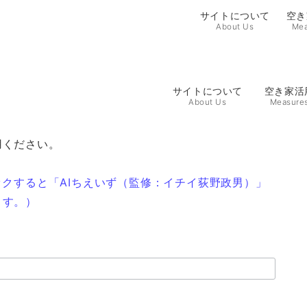
サイトについて
空き
About Us
Mea
サイトについて
空き家活
About Us
Measure
用ください。
ックすると「AIちえいず（監修：イチイ荻野政男）」
ます。）