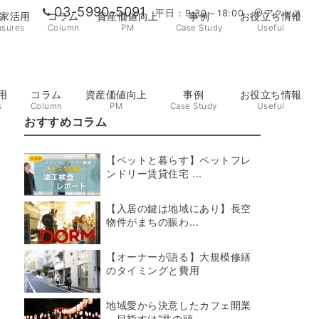
03-5990-5091
平日：9:30～18:00
アクセス
家活用
コラム
資産価値向上
事例
お役立ち情報
sures
Column
PM
Case Study
Useful
用
コラム
資産価値向上
事例
お役立ち情報
s
Column
PM
Case Study
Useful
おすすめコラム
【ペットと暮らす】ペットフレ
ンドリー賃貸住宅 ...
【入居の鍵は地域にあり】長空
物件がまちの賑わ...
【オーナーが語る】大規模修繕
のタイミングと費用
地域愛から決意したカフェ開業
―目指すは“井の頭...