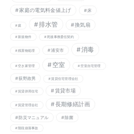
家庭の電気料金値上げ
床
排水管
換気扇
庭
新規物件
死後事務委任契約
消毒
浦安市
残置物処理
空室
空き家管理
空室自宅管理
荻野政男
賃貸住宅管理会社
賃貸市場
賃貸併用住宅
長期修繕計画
賃貸管理会社
防災マニュアル
除菌
階段崩落事故