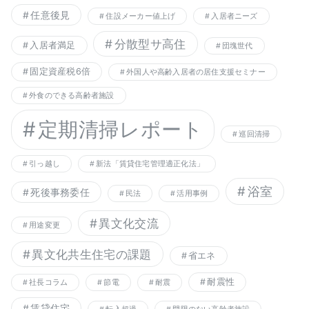
任意後見
住設メーカー値上げ
入居者ニーズ
分散型サ高住
入居者満足
団塊世代
固定資産税6倍
外国人や高齢入居者の居住支援セミナー
外食のできる高齢者施設
定期清掃レポート
巡回清掃
引っ越し
新法「賃貸住宅管理適正化法」
浴室
死後事務委任
民法
活用事例
異文化交流
用途変更
異文化共生住宅の課題
省エネ
耐震性
社長コラム
節電
耐震
賃貸住宅