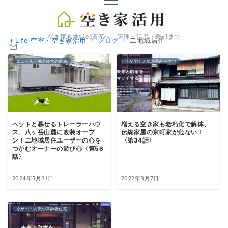
空き家を地域の資産へ、管理・活用・売却まで
＋Life 空室・空き家活用
ブログ
二地域居住
ニュース不動産経営の未来
今が旬！人気の高齢者住宅
ペットと暮せるトレーラーハウ
増える空き家も老朽化で解体、
ス、八ヶ岳山麓に改装オープ
伝統家屋の京町家が危ない！
ン！二地域居住ユーザーの心を
〈第34話〉
つかむオーナーの遊び心〈第56
話〉
2024年5月31日
2022年3月7日
今が旬！人気の高齢者住宅