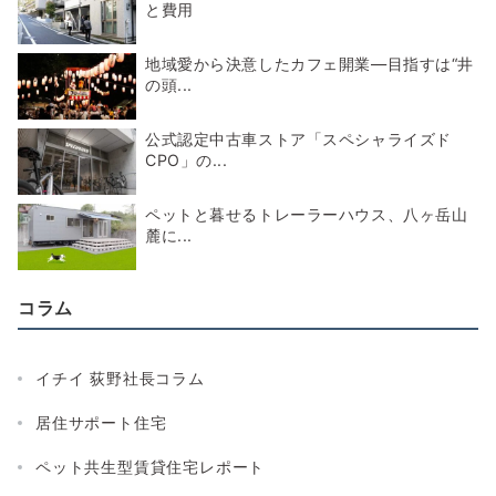
と費用
地域愛から決意したカフェ開業―目指すは“井
の頭...
公式認定中古車ストア「スペシャライズド
CPO」の...
ペットと暮せるトレーラーハウス、八ヶ岳山
麓に...
コラム
イチイ 荻野社長コラム
居住サポート住宅
ペット共生型賃貸住宅レポート