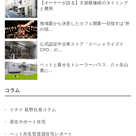
【オーナーが語る】大規模修繕のタイミング
と費用
地域愛から決意したカフェ開業―目指すは“井
の頭...
公式認定中古車ストア「スペシャライズド
CPO」の...
ペットと暮せるトレーラーハウス、八ヶ岳山
麓に...
コラム
イチイ 荻野社長コラム
居住サポート住宅
ペット共生型賃貸住宅レポート