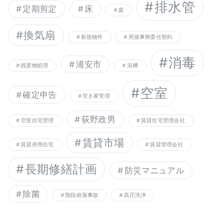
排水管
定期剪定
床
庭
換気扇
新規物件
死後事務委任契約
消毒
浦安市
残置物処理
浴槽
空室
確定申告
空き家管理
荻野政男
空室自宅管理
賃貸住宅管理会社
賃貸市場
賃貸併用住宅
賃貸管理会社
長期修繕計画
防災マニュアル
除菌
階段崩落事故
高圧洗浄