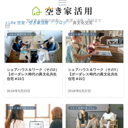
空き家を地域の資産へ、管理・活用・売却まで
＋Life 空室・空き家活用
ブログ
異文化交流
イチイ 荻野社長コラム
イチイ 荻野社長コラム
シェアハウス＆ワーク（その2）
シェアハウス＆ワーク（その1）
【ボーダレス時代の異文化共生
【ボーダレス時代の異文化共生
住宅 #23】
住宅 #22】
2024年5月23日
2024年5月21日
イチイ 荻野社長コラム
イチイ 荻野社長コラム