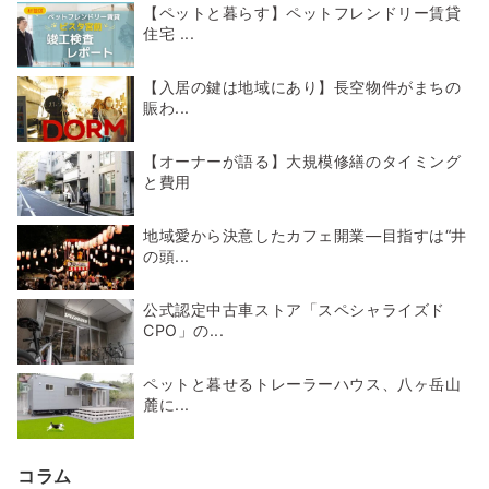
【ペットと暮らす】ペットフレンドリー賃貸
住宅 ...
【入居の鍵は地域にあり】長空物件がまちの
賑わ...
【オーナーが語る】大規模修繕のタイミング
と費用
地域愛から決意したカフェ開業―目指すは“井
の頭...
公式認定中古車ストア「スペシャライズド
CPO」の...
ペットと暮せるトレーラーハウス、八ヶ岳山
麓に...
コラム