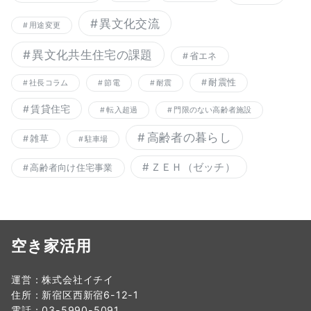
異文化交流
用途変更
異文化共生住宅の課題
省エネ
耐震性
社長コラム
節電
耐震
賃貸住宅
転入超過
門限のない高齢者施設
高齢者の暮らし
雑草
駐車場
ＺＥＨ（ゼッチ）
高齢者向け住宅事業
空き家活用
運営：株式会社イチイ
住所：新宿区西新宿6-12-1
電話：03-5990-5091