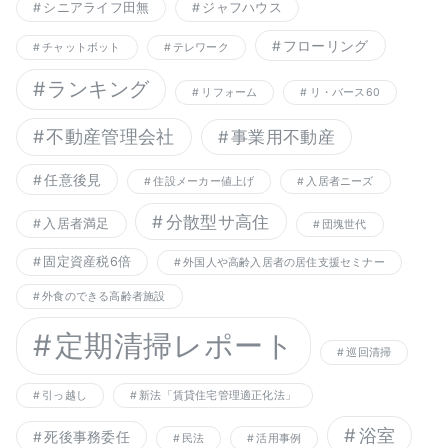
シニアライフ田無
ジャフハウス
フローリング
チャットボット
テレワーク
ランキング
リフォーム
リ・バース60
不動産管理会社
事業用不動産
任意後見
住設メーカー値上げ
入居者ニーズ
分散型サ高住
入居者満足
団塊世代
固定資産税6倍
外国人や高齢入居者の居住支援セミナー
外食のできる高齢者施設
定期清掃レポート
巡回清掃
引っ越し
新法「賃貸住宅管理適正化法」
浴室
死後事務委任
民法
活用事例