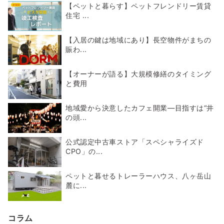
【ペットと暮らす】ペットフレンドリー賃貸
住宅 ...
【入居の鍵は地域にあり】長空物件がまちの
賑わ...
【オーナーが語る】大規模修繕のタイミング
と費用
地域愛から決意したカフェ開業―目指すは“井
の頭...
公式認定中古車ストア「スペシャライズド
CPO」の...
ペットと暮せるトレーラーハウス、八ヶ岳山
麓に...
コラム