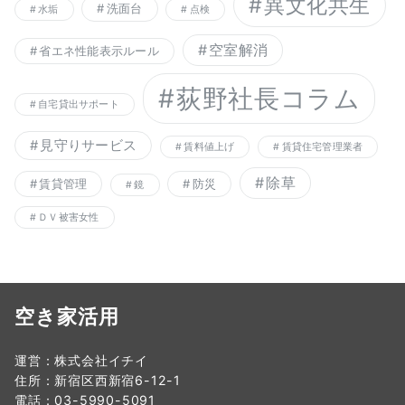
異文化共生
洗面台
水垢
点検
空室解消
省エネ性能表示ルール
荻野社長コラム
自宅貸出サポート
見守りサービス
賃料値上げ
賃貸住宅管理業者
除草
賃貸管理
防災
鏡
ＤＶ被害女性
空き家活用
運営：株式会社イチイ
住所：新宿区西新宿6-12-1
電話：03-5990-5091