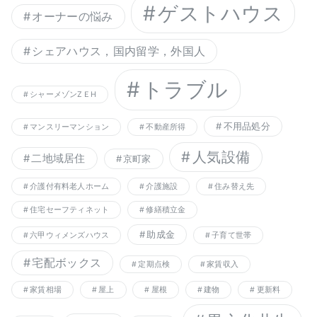
ゲストハウス
オーナーの悩み
シェアハウス，国内留学，外国人
トラブル
シャーメゾンZＥH
不用品処分
マンスリーマンション
不動産所得
人気設備
二地域居住
京町家
介護付有料老人ホーム
介護施設
住み替え先
住宅セーフティネット
修繕積立金
助成金
六甲ウィメンズハウス
子育て世帯
宅配ボックス
定期点検
家賃収入
家賃相場
屋上
屋根
建物
更新料