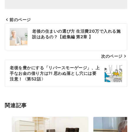
前のページ
投
老後の住まいの選び方 生活費20万で入れる施
設はあるの？【総集編 第2章 】
稿
ナ
次のページ
ビ
老後を豊かにする「リバースモーゲージ」、上
ゲ
手なお金の借り方は?! 思わぬ落とし穴には要
注意！〈第52話〉
ー
シ
関連記事
ョ
ン