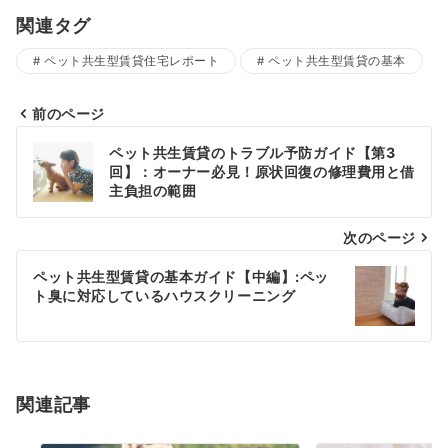
関連タグ
ペット共生型賃貸住宅レポート
ペット共生型賃貸の基本
前のページ
投
ペット共生賃貸のトラブル予防ガイド【第3
回】：オーナー必見！原状回復の修理費用と借
稿
主負担の範囲
ナ
次のページ
ビ
ペット共生型賃貸の基本ガイド【中編】:ペッ
ゲ
ト臭に対応しているハウスクリーニング
ー
シ
関連記事
ョ
ン