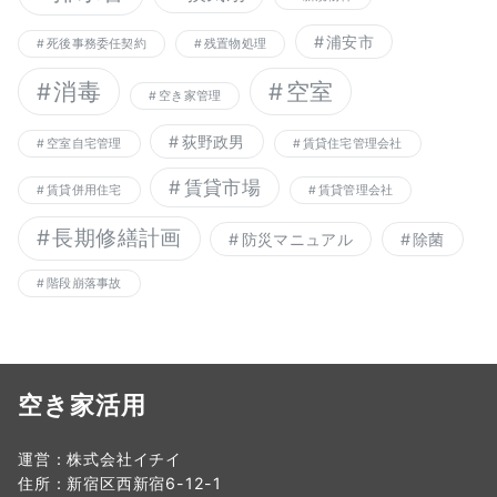
浦安市
死後事務委任契約
残置物処理
消毒
空室
空き家管理
荻野政男
空室自宅管理
賃貸住宅管理会社
賃貸市場
賃貸併用住宅
賃貸管理会社
長期修繕計画
防災マニュアル
除菌
階段崩落事故
空き家活用
運営：株式会社イチイ
住所：新宿区西新宿6-12-1