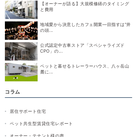
【オーナーが語る】大規模修繕のタイミング
と費用
地域愛から決意したカフェ開業―目指すは“井
の頭...
公式認定中古車ストア「スペシャライズド
CPO」の...
ペットと暮せるトレーラーハウス、八ヶ岳山
麓に...
コラム
居住サポート住宅
ペット共生型賃貸住宅レポート
オーナー・テナント様の声