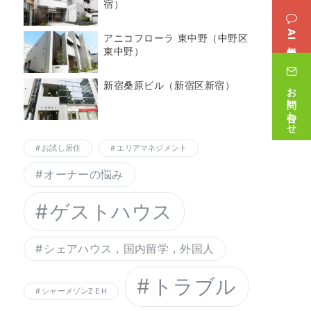
宿）
AI無料相談
アニコフローラ 東中野（中野区
東中野）
新宿桑原ビル（新宿区新宿）
お問い合わせ
お試し居住
エリアマネジメント
オーナーの悩み
ゲストハウス
シェアハウス，国内留学，外国人
トラブル
シャーメゾンZＥH