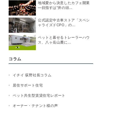
地域愛から決意したカフェ開業
―目指すは“井の頭...
公式認定中古車ストア「スペシ
ャライズドCPO」の...
ペットと暮せるトレーラーハウ
ス、八ヶ岳山麓に...
コラム
イチイ 荻野社長コラム
居住サポート住宅
ペット共生型賃貸住宅レポート
オーナー・テナント様の声