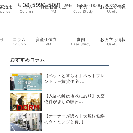
03-5990-5091
平日：9:30～18:00
アクセス
家活用
コラム
資産価値向上
事例
お役立ち情報
sures
Column
PM
Case Study
Useful
用
コラム
資産価値向上
事例
お役立ち情報
s
Column
PM
Case Study
Useful
おすすめコラム
【ペットと暮らす】ペットフレ
ンドリー賃貸住宅 ...
【入居の鍵は地域にあり】長空
物件がまちの賑わ...
【オーナーが語る】大規模修繕
のタイミングと費用