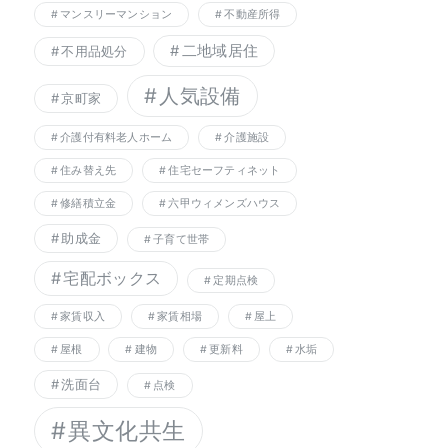
マンスリーマンション
不動産所得
二地域居住
不用品処分
人気設備
京町家
介護付有料老人ホーム
介護施設
住み替え先
住宅セーフティネット
修繕積立金
六甲ウィメンズハウス
助成金
子育て世帯
宅配ボックス
定期点検
家賃収入
家賃相場
屋上
屋根
建物
更新料
水垢
洗面台
点検
異文化共生