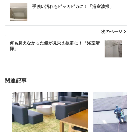
投
手強い汚れもピッカピカに！「浴室清掃」
稿
ナ
次のページ
ビ
何も見えなかった鏡が見栄え抜群に！「浴室清
ゲ
掃」
ー
シ
関連記事
ョ
ン