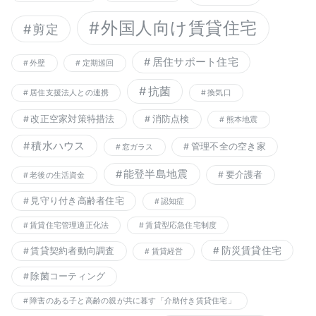
外国人向け賃貸住宅
剪定
居住サポート住宅
外壁
定期巡回
抗菌
居住支援法人との連携
換気口
改正空家対策特措法
消防点検
熊本地震
積水ハウス
管理不全の空き家
窓ガラス
能登半島地震
要介護者
老後の生活資金
見守り付き高齢者住宅
認知症
賃貸住宅管理適正化法
賃貸型応急住宅制度
防災賃貸住宅
賃貸契約者動向調査
賃貸経営
除菌コーティング
障害のある子と高齢の親が共に暮す「介助付き賃貸住宅」