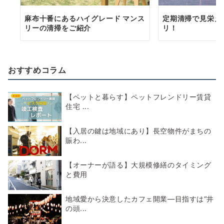
麻布十番にあるハイグレード マンス
定期清掃で見栄え
リーの清掃をご紹介
リ！
おすすめコラム
【ペットと暮らす】ペットフレンドリー賃貸
住宅 ...
【入居の鍵は地域にあり】長空物件がまちの
賑わ...
【オーナーが語る】大規模修繕のタイミング
と費用
地域愛から決意したカフェ開業―目指すは“井
の頭...