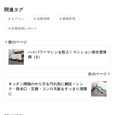
関連タグ
エアコン
定期清掃
建物管理
定期清掃レポート
前のページ
投
ハイパワーマシンを投入！マンション排水管清
掃（3）
稿
ナ
次のページ
ビ
キッチン掃除のやり方を汚れ別に解説！シン
ゲ
ク・排水口・五徳・コンロ天板をすっきり清潔
に
ー
シ