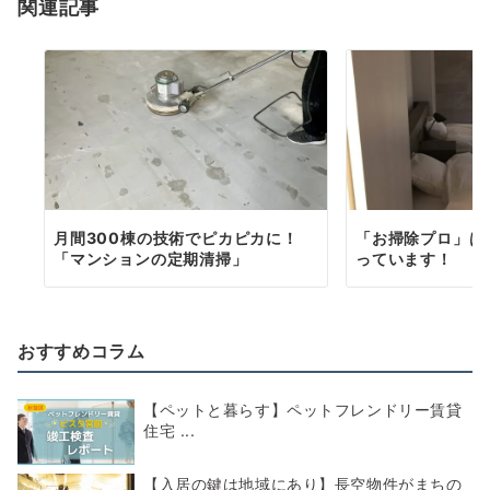
関連記事
ョ
ン
月間300棟の技術でピカピカに！
「お掃除プロ」は
「マンションの定期清掃」
っています！
おすすめコラム
【ペットと暮らす】ペットフレンドリー賃貸
住宅 ...
【入居の鍵は地域にあり】長空物件がまちの