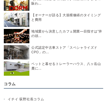
賑わ...
【オーナーが語る】大規模修繕のタイミング
と費用
地域愛から決意したカフェ開業―目指すは“井
の頭...
公式認定中古車ストア「スペシャライズド
CPO」の...
ペットと暮せるトレーラーハウス、八ヶ岳山
麓に...
コラム
イチイ 荻野社長コラム