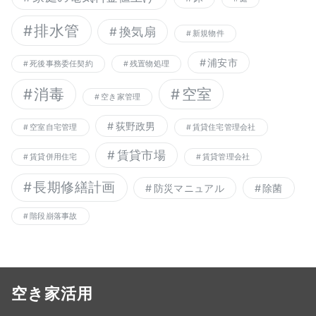
排水管
換気扇
新規物件
浦安市
死後事務委任契約
残置物処理
消毒
空室
空き家管理
荻野政男
空室自宅管理
賃貸住宅管理会社
賃貸市場
賃貸併用住宅
賃貸管理会社
長期修繕計画
防災マニュアル
除菌
階段崩落事故
空き家活用