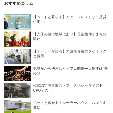
おすすめコラム
【ペットと暮らす】ペットフレンドリー賃貸
住宅 ...
【入居の鍵は地域にあり】長空物件がまちの
賑わ...
【オーナーが語る】大規模修繕のタイミング
と費用
地域愛から決意したカフェ開業―目指すは“井
の頭...
公式認定中古車ストア「スペシャライズド
CPO」の...
ペットと暮せるトレーラーハウス、八ヶ岳山
麓に...