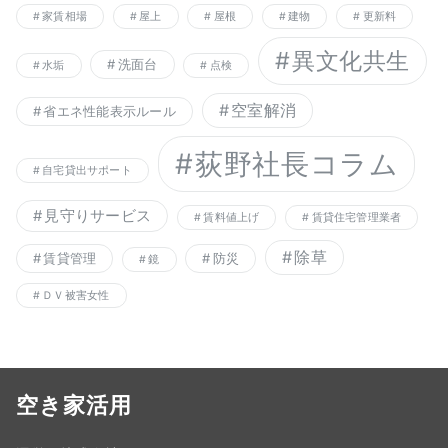
家賃相場
屋上
屋根
建物
更新料
異文化共生
洗面台
水垢
点検
空室解消
省エネ性能表示ルール
荻野社長コラム
自宅貸出サポート
見守りサービス
賃料値上げ
賃貸住宅管理業者
除草
賃貸管理
防災
鏡
ＤＶ被害女性
空き家活用