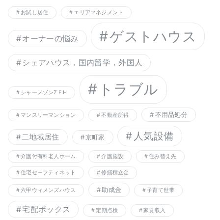
お試し居住
エリアマネジメント
ゲストハウス
オーナーの悩み
シェアハウス，国内留学，外国人
トラブル
シャーメゾンZＥH
不用品処分
マンスリーマンション
不動産所得
人気設備
二地域居住
京町家
介護付有料老人ホーム
介護施設
住み替え先
住宅セーフティネット
修繕積立金
助成金
六甲ウィメンズハウス
子育て世帯
宅配ボックス
定期点検
家賃収入