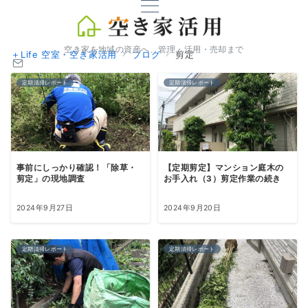
空き家を地域の資産へ、管理・活用・売却まで
＋Life 空室・空き家活用
ブログ
剪定
定期清掃レポート
定期清掃レポート
事前にしっかり確認！「除草・
【定期剪定】マンション庭木の
剪定」の現地調査
お手入れ（3）剪定作業の続き
2024年9月27日
2024年9月20日
定期清掃レポート
定期清掃レポート