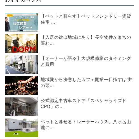
【ペットと暮らす】ペットフレンドリー賃貸
住宅 ...
【入居の鍵は地域にあり】長空物件がまちの
賑わ...
【オーナーが語る】大規模修繕のタイミング
と費用
地域愛から決意したカフェ開業―目指すは“井
の頭...
公式認定中古車ストア「スペシャライズド
CPO」の...
ペットと暮せるトレーラーハウス、八ヶ岳山
麓に...