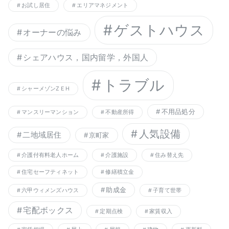
お試し居住
エリアマネジメント
ゲストハウス
オーナーの悩み
シェアハウス，国内留学，外国人
トラブル
シャーメゾンZＥH
不用品処分
マンスリーマンション
不動産所得
人気設備
二地域居住
京町家
介護付有料老人ホーム
介護施設
住み替え先
住宅セーフティネット
修繕積立金
助成金
六甲ウィメンズハウス
子育て世帯
宅配ボックス
定期点検
家賃収入