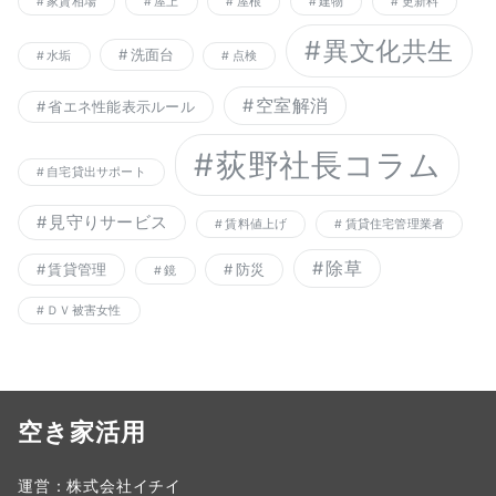
家賃相場
屋上
屋根
建物
更新料
異文化共生
洗面台
水垢
点検
空室解消
省エネ性能表示ルール
荻野社長コラム
自宅貸出サポート
見守りサービス
賃料値上げ
賃貸住宅管理業者
除草
賃貸管理
防災
鏡
ＤＶ被害女性
空き家活用
運営：株式会社イチイ