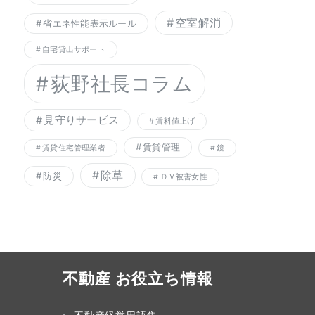
空室解消
省エネ性能表示ルール
自宅貸出サポート
荻野社長コラム
見守りサービス
賃料値上げ
賃貸管理
賃貸住宅管理業者
鏡
除草
防災
ＤＶ被害女性
不動産 お役立ち情報