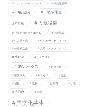
マンスリーマンション
不動産所得
二地域居住
不用品処分
人気設備
京町家
介護付有料老人ホーム
介護施設
住み替え先
住宅セーフティネット
修繕積立金
六甲ウィメンズハウス
助成金
子育て世帯
宅配ボックス
定期点検
家賃収入
家賃相場
屋上
屋根
建物
更新料
水垢
洗面台
点検
異文化共生