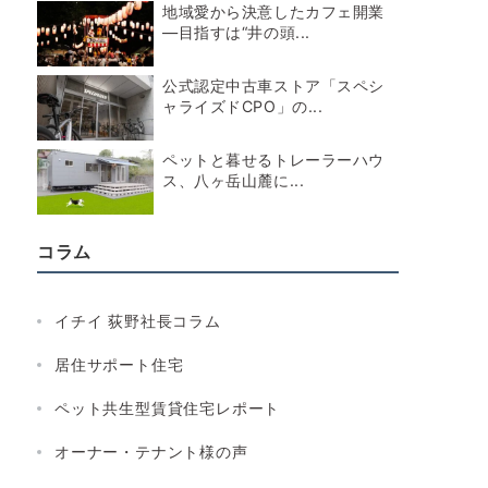
地域愛から決意したカフェ開業
―目指すは“井の頭...
公式認定中古車ストア「スペシ
ャライズドCPO」の...
ペットと暮せるトレーラーハウ
ス、八ヶ岳山麓に...
コラム
イチイ 荻野社長コラム
居住サポート住宅
ペット共生型賃貸住宅レポート
オーナー・テナント様の声