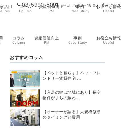
03-5990-5091
平日：9:30～18:00
アクセス
家活用
コラム
資産価値向上
事例
お役立ち情報
sures
Column
PM
Case Study
Useful
用
コラム
資産価値向上
事例
お役立ち情報
？
s
Column
PM
Case Study
Useful
おすすめコラム
【ペットと暮らす】ペットフレ
ンドリー賃貸住宅 ...
【入居の鍵は地域にあり】長空
物件がまちの賑わ...
【オーナーが語る】大規模修繕
のタイミングと費用