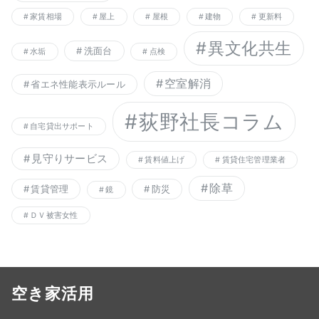
家賃相場
屋上
屋根
建物
更新料
異文化共生
洗面台
水垢
点検
空室解消
省エネ性能表示ルール
荻野社長コラム
自宅貸出サポート
見守りサービス
賃料値上げ
賃貸住宅管理業者
除草
賃貸管理
防災
鏡
ＤＶ被害女性
空き家活用