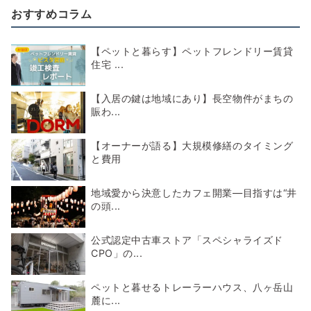
おすすめコラム
【ペットと暮らす】ペットフレンドリー賃貸
住宅 ...
【入居の鍵は地域にあり】長空物件がまちの
賑わ...
【オーナーが語る】大規模修繕のタイミング
と費用
地域愛から決意したカフェ開業―目指すは“井
の頭...
公式認定中古車ストア「スペシャライズド
CPO」の...
ペットと暮せるトレーラーハウス、八ヶ岳山
麓に...