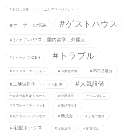
お試し居住
エリアマネジメント
ゲストハウス
オーナーの悩み
シェアハウス，国内留学，外国人
トラブル
シャーメゾンZＥH
不用品処分
マンスリーマンション
不動産所得
人気設備
二地域居住
京町家
介護付有料老人ホーム
介護施設
住み替え先
住宅セーフティネット
修繕積立金
助成金
六甲ウィメンズハウス
子育て世帯
宅配ボックス
定期点検
家賃収入