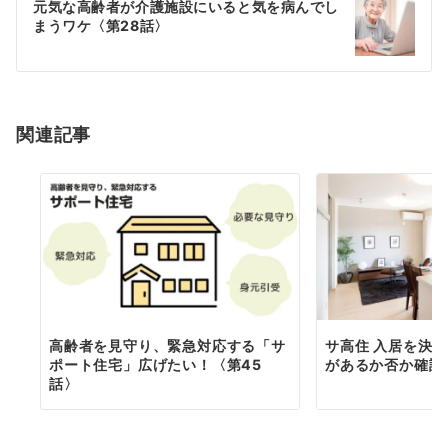
元気な高齢者が介護施設にいると気を病んでし
ゲ
まうワケ〈第28話〉
ー
シ
関連記事
ョ
ン
高齢者を見守り、緊急対応する「サ
サ高住 入居を決
ポート住宅」広げたい！〈第45
があるか否か確認
話〉