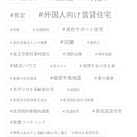
外国人向け賃貸住宅
剪定
居住サポート住宅
外壁
定期巡回
抗菌
居住支援法人との連携
換気口
改正空家対策特措法
消防点検
熊本地震
積水ハウス
管理不全の空き家
窓ガラス
能登半島地震
要介護者
老後の生活資金
見守り付き高齢者住宅
認知症
賃貸住宅管理適正化法
賃貸型応急住宅制度
防災賃貸住宅
賃貸契約者動向調査
賃貸経営
除菌コーティング
障害のある子と高齢の親が共に暮す「介助付き賃貸住宅」