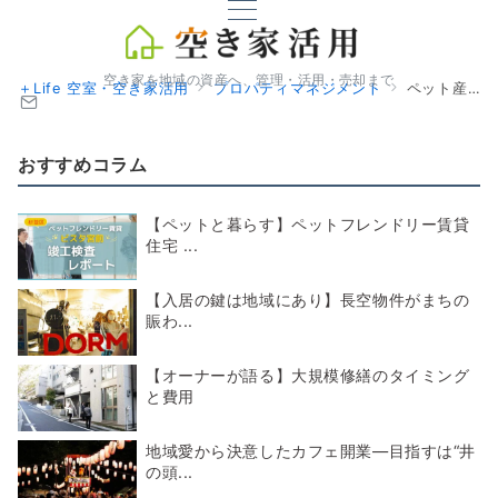
空き家を地域の資産へ、管理・活用・売却まで
＋Life 空室・空き家活用
プロパティマネジメント
ペット産業
おすすめコラム
【ペットと暮らす】ペットフレンドリー賃貸
住宅 ...
【入居の鍵は地域にあり】長空物件がまちの
賑わ...
【オーナーが語る】大規模修繕のタイミング
と費用
地域愛から決意したカフェ開業―目指すは“井
の頭...