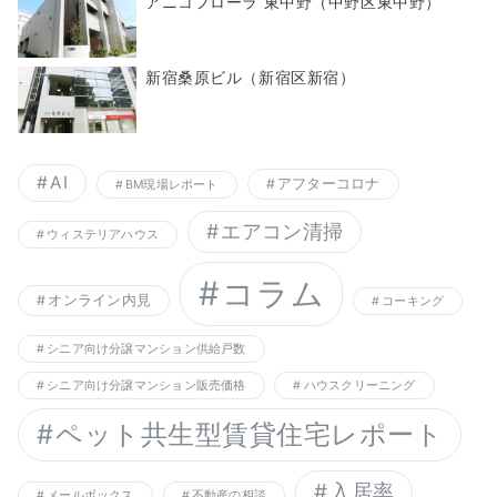
アニコフローラ 東中野（中野区東中野）
新宿桑原ビル（新宿区新宿）
AI
アフターコロナ
BM現場レポート
エアコン清掃
ウィステリアハウス
コラム
オンライン内見
コーキング
シニア向け分譲マンション供給戸数
シニア向け分譲マンション販売価格
ハウスクリーニング
ペット共生型賃貸住宅レポート
入居率
メールボックス
不動産の相談