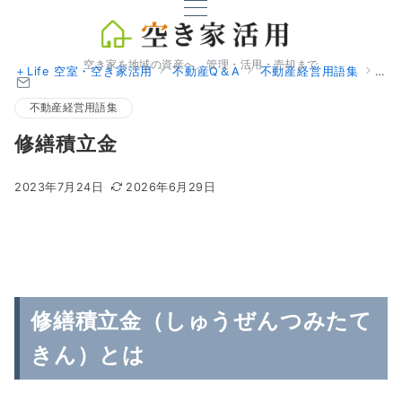
空き家を地域の資産へ、管理・活用・売却まで
＋Life 空室・空き家活用
不動産Q＆A
不動産経営用語集
修
不動産経営用語集
修繕積立金
2023年7月24日
2026年6月29日
修繕積立金（しゅうぜんつみたて
きん）とは