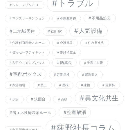
トラブル
シャーメゾンZＥH
不用品処分
マンスリーマンション
不動産所得
人気設備
二地域居住
京町家
介護付有料老人ホーム
介護施設
住み替え先
住宅セーフティネット
修繕積立金
助成金
六甲ウィメンズハウス
子育て世帯
宅配ボックス
定期点検
家賃収入
家賃相場
屋上
屋根
建物
更新料
異文化共生
洗面台
水垢
点検
空室解消
省エネ性能表示ルール
荻野社長コラム
自宅貸出サポート