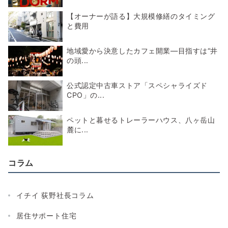
【オーナーが語る】大規模修繕のタイミング
と費用
地域愛から決意したカフェ開業―目指すは“井
の頭...
公式認定中古車ストア「スペシャライズド
CPO」の...
ペットと暮せるトレーラーハウス、八ヶ岳山
麓に...
コラム
イチイ 荻野社長コラム
居住サポート住宅