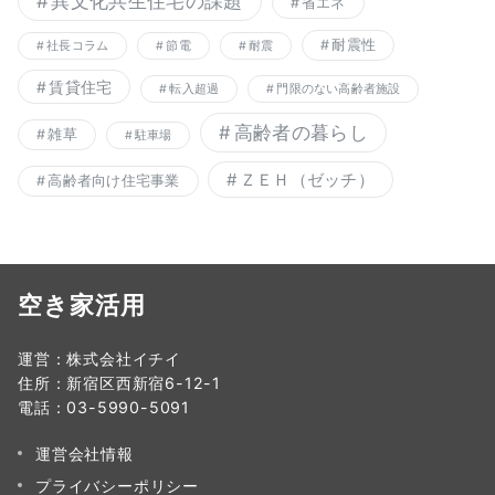
異文化共生住宅の課題
省エネ
耐震性
社長コラム
節電
耐震
賃貸住宅
転入超過
門限のない高齢者施設
高齢者の暮らし
雑草
駐車場
ＺＥＨ（ゼッチ）
高齢者向け住宅事業
空き家活用
運営：株式会社イチイ
住所：新宿区西新宿6-12-1
電話：03-5990-5091
運営会社情報
プライバシーポリシー