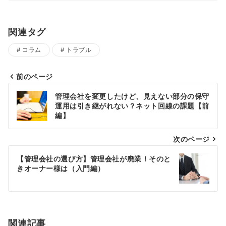
関連タグ
コラム
トラブル
前のページ
投
管理会社を変更したけど、見えない部分の保守
運用は引き継がれない？ネット回線の課題【前
稿
編】
ナ
次のページ
ビ
【管理会社の選び方】管理会社が廃業！そのと
ゲ
きオーナー様は（入門編）
ー
シ
関連記事
ョ