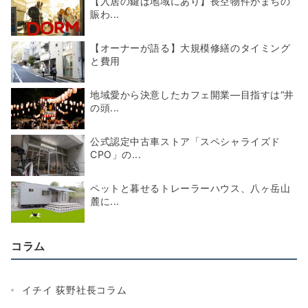
【入居の鍵は地域にあり】長空物件がまちの
賑わ...
【オーナーが語る】大規模修繕のタイミング
と費用
地域愛から決意したカフェ開業―目指すは“井
の頭...
公式認定中古車ストア「スペシャライズド
CPO」の...
ペットと暮せるトレーラーハウス、八ヶ岳山
麓に...
コラム
イチイ 荻野社長コラム