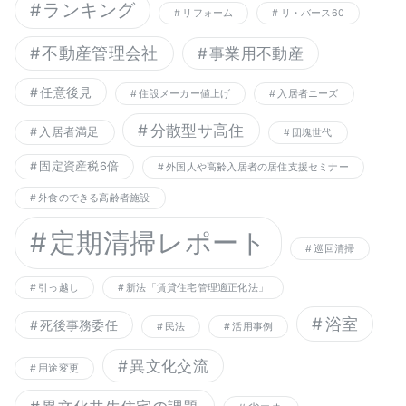
ランキング
リフォーム
リ・バース60
不動産管理会社
事業用不動産
任意後見
住設メーカー値上げ
入居者ニーズ
分散型サ高住
入居者満足
団塊世代
固定資産税6倍
外国人や高齢入居者の居住支援セミナー
外食のできる高齢者施設
定期清掃レポート
巡回清掃
引っ越し
新法「賃貸住宅管理適正化法」
浴室
死後事務委任
民法
活用事例
異文化交流
用途変更