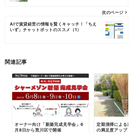
ナ
次のページ
ビ
AIで賃貸経営の情報を賢くキャッチ！「ちえ
ゲ
いず」チャットボットのススメ（1）
ー
シ
関連記事
ョ
ン
オーナー向け「新築完成見学会」6
定期清掃による建
月8日から荒川区で開催
の満足度アップ！