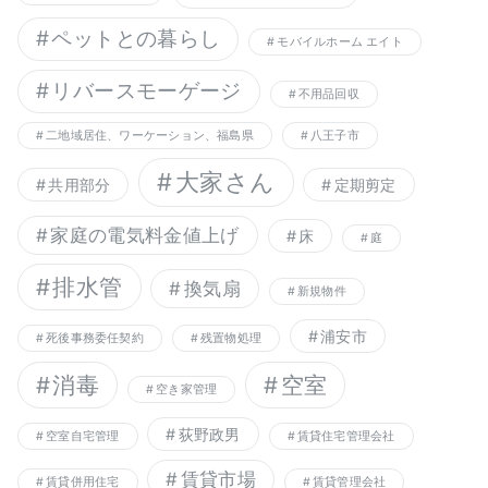
ペットとの暮らし
モバイルホーム エイト
リバースモーゲージ
不用品回収
二地域居住、ワーケーション、福島県
八王子市
大家さん
共用部分
定期剪定
家庭の電気料金値上げ
床
庭
排水管
換気扇
新規物件
浦安市
死後事務委任契約
残置物処理
消毒
空室
空き家管理
荻野政男
空室自宅管理
賃貸住宅管理会社
賃貸市場
賃貸併用住宅
賃貸管理会社