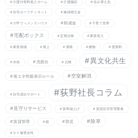
介護付有料老人ホーム
介護施設
住み替え先
住宅セーフティネット
修繕積立金
助成金
六甲ウィメンズハウス
子育て世帯
宅配ボックス
定期点検
家賃収入
家賃相場
屋上
屋根
建物
更新料
異文化共生
洗面台
水垢
点検
空室解消
省エネ性能表示ルール
荻野社長コラム
自宅貸出サポート
見守りサービス
賃料値上げ
賃貸住宅管理業者
除草
賃貸管理
防災
鏡
ＤＶ被害女性