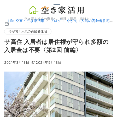
空き家を地域の資産へ、管理・活用・売却まで
＋Life 空室・空き家活用
ブログ
今が旬！人気の高齢者住宅
今が旬！人気の高齢者住宅
サ高住 入居者は居住権が守られ多額の
入居金は不要〈第2回 前編〉
2021年3月18日
2024年5月18日