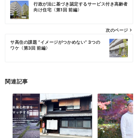
投
行政が法に基づき認定するサービス付き高齢者
向け住宅〈第1回 前編〉
稿
ナ
次のページ
ビ
サ高住の課題 “イメージがつかめない” 3つの
ゲ
ワケ〈第3回 前編〉
ー
シ
関連記事
ョ
ン