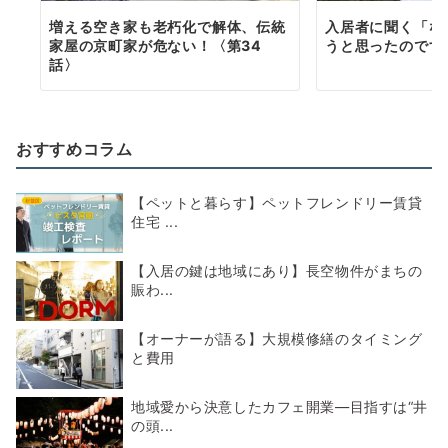
増える空き家も老朽化で解体、伝統
入居者に聞く「な
家屋の京町家が危ない！〈第34
うと思ったのです
話〉
おすすめコラム
【ペットと暮らす】ペットフレンドリー賃貸
住宅 ...
【入居の鍵は地域にあり】長空物件がまちの
賑わ...
【オーナーが語る】大規模修繕のタイミング
と費用
地域愛から決意したカフェ開業―目指すは“井
の頭...