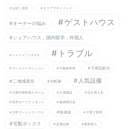
お試し居住
エリアマネジメント
ゲストハウス
オーナーの悩み
シェアハウス，国内留学，外国人
トラブル
シャーメゾンZＥH
不用品処分
マンスリーマンション
不動産所得
人気設備
二地域居住
京町家
介護付有料老人ホーム
介護施設
住み替え先
住宅セーフティネット
修繕積立金
助成金
六甲ウィメンズハウス
子育て世帯
宅配ボックス
定期点検
家賃収入