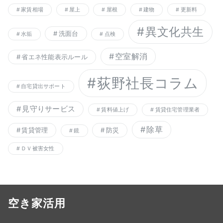
家賃相場
屋上
屋根
建物
更新料
異文化共生
洗面台
水垢
点検
空室解消
省エネ性能表示ルール
荻野社長コラム
自宅貸出サポート
見守りサービス
賃料値上げ
賃貸住宅管理業者
除草
賃貸管理
防災
鏡
ＤＶ被害女性
空き家活用