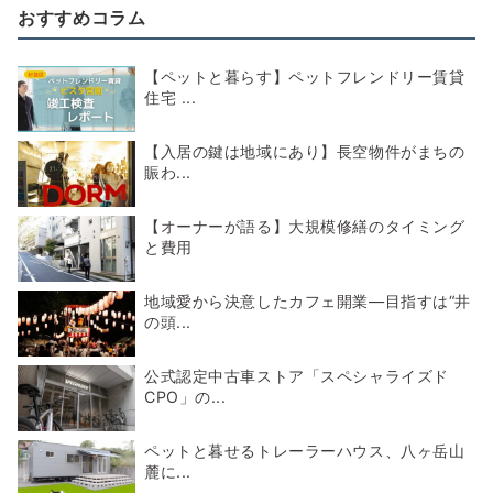
おすすめコラム
【ペットと暮らす】ペットフレンドリー賃貸
住宅 ...
【入居の鍵は地域にあり】長空物件がまちの
賑わ...
【オーナーが語る】大規模修繕のタイミング
と費用
地域愛から決意したカフェ開業―目指すは“井
の頭...
公式認定中古車ストア「スペシャライズド
CPO」の...
ペットと暮せるトレーラーハウス、八ヶ岳山
麓に...