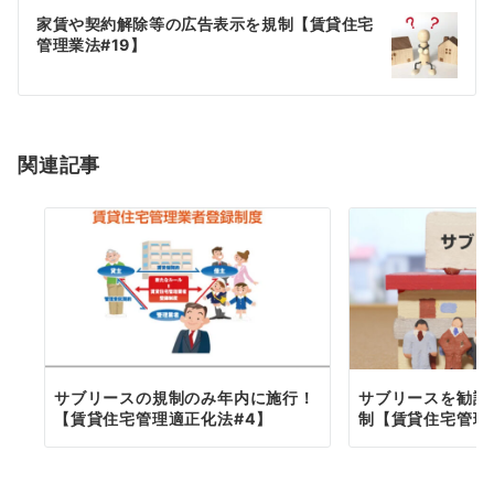
ビ
家賃や契約解除等の広告表示を規制【賃貸住宅
ゲ
管理業法#19】
ー
シ
関連記事
ョ
ン
サブリースの規制のみ年内に施行！
サブリースを勧誘
【賃貸住宅管理適正化法#4】
制【賃貸住宅管理業