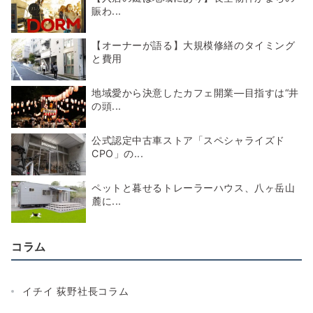
賑わ...
【オーナーが語る】大規模修繕のタイミング
と費用
地域愛から決意したカフェ開業―目指すは“井
の頭...
公式認定中古車ストア「スペシャライズド
CPO」の...
ペットと暮せるトレーラーハウス、八ヶ岳山
麓に...
コラム
イチイ 荻野社長コラム