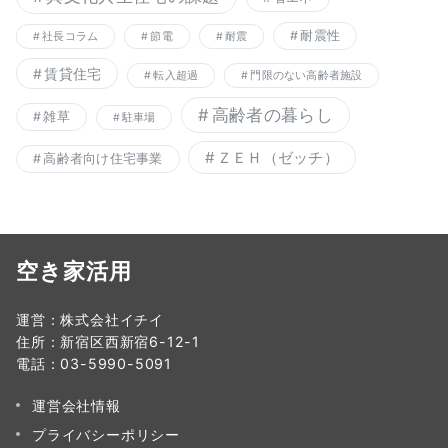
耐震性
社長コラム
節電
耐震
賃貸住宅
転入超過
門限のない高齢者施設
高齢者の暮らし
雑草
駐車場
ＺＥＨ（ゼッチ）
高齢者向け住宅事業
空き家活用
運営：株式会社イチイ
住所：新宿区西新宿6-12-1
電話：03-5990-5091
運営会社情報
プライバシーポリシー