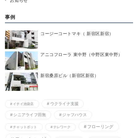
お知らせ
事例
コージーコートマキ（ 新宿区新宿）
アニコフローラ 東中野（中野区東中野）
新宿桑原ビル（新宿区新宿）
ウクライナ支援
イチイ池袋店
シニアライフ田無
ジャフハウス
フローリング
チャットボット
テレワーク