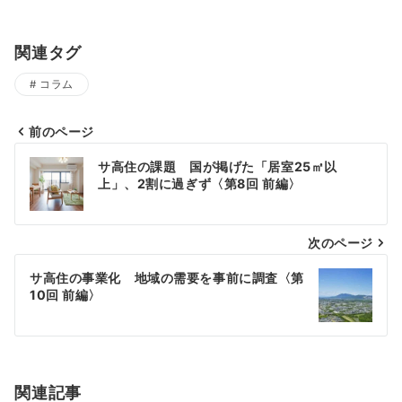
関連タグ
コラム
前のページ
投
サ高住の課題 国が掲げた「居室25㎡以
上」、2割に過ぎず〈第8回 前編〉
稿
ナ
次のページ
ビ
サ高住の事業化 地域の需要を事前に調査〈第
ゲ
10回 前編〉
ー
シ
関連記事
ョ