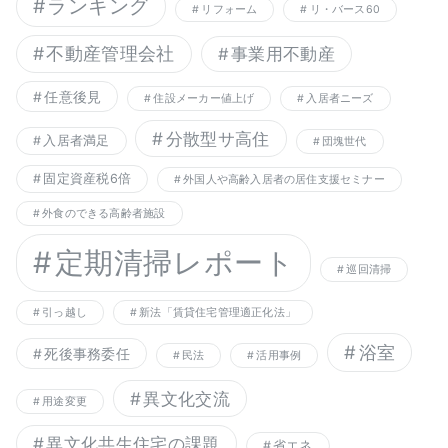
ランキング
リフォーム
リ・バース60
不動産管理会社
事業用不動産
任意後見
住設メーカー値上げ
入居者ニーズ
分散型サ高住
入居者満足
団塊世代
固定資産税6倍
外国人や高齢入居者の居住支援セミナー
外食のできる高齢者施設
定期清掃レポート
巡回清掃
引っ越し
新法「賃貸住宅管理適正化法」
浴室
死後事務委任
民法
活用事例
異文化交流
用途変更
異文化共生住宅の課題
省エネ