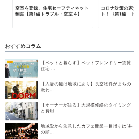
空室を登録、住宅セーフティネット
コロナ対策の家賃
制度【第1編トラブル・空室 4】
ト！〈第1編 トラ
おすすめコラム
【ペットと暮らす】ペットフレンドリー賃貸
住宅 ...
【入居の鍵は地域にあり】長空物件がまちの
賑わ...
【オーナーが語る】大規模修繕のタイミング
と費用
地域愛から決意したカフェ開業―目指すは“井
の頭...