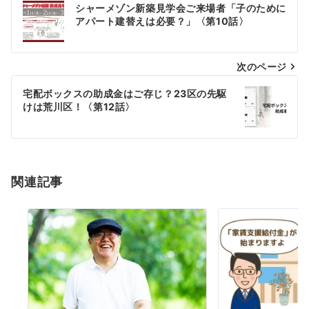
投
シャーメゾン新築見学会ご来場者「子のために
アパート建替えは必要？」〈第10話〉
稿
ナ
次のページ
ビ
宅配ボックスの助成金はご存じ？23区の先駆
ゲ
けは荒川区！〈第12話〉
ー
シ
関連記事
ョ
ン