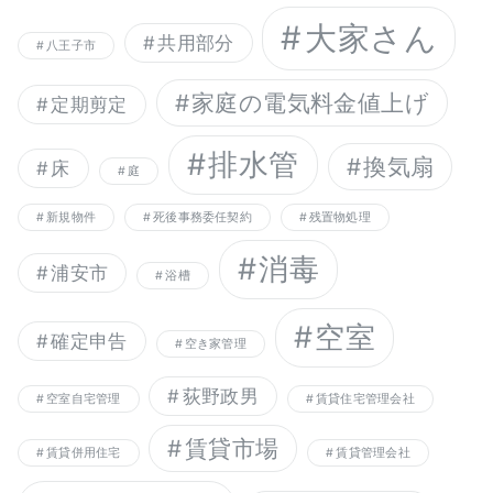
大家さん
共用部分
八王子市
家庭の電気料金値上げ
定期剪定
排水管
換気扇
床
庭
新規物件
死後事務委任契約
残置物処理
消毒
浦安市
浴槽
空室
確定申告
空き家管理
荻野政男
空室自宅管理
賃貸住宅管理会社
賃貸市場
賃貸併用住宅
賃貸管理会社