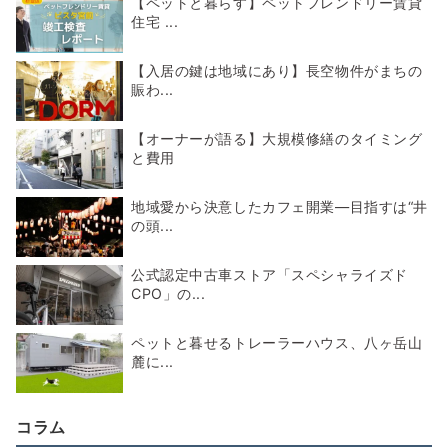
【ペットと暮らす】ペットフレンドリー賃貸
住宅 ...
【入居の鍵は地域にあり】長空物件がまちの
賑わ...
【オーナーが語る】大規模修繕のタイミング
と費用
地域愛から決意したカフェ開業―目指すは“井
の頭...
公式認定中古車ストア「スペシャライズド
CPO」の...
ペットと暮せるトレーラーハウス、八ヶ岳山
麓に...
コラム