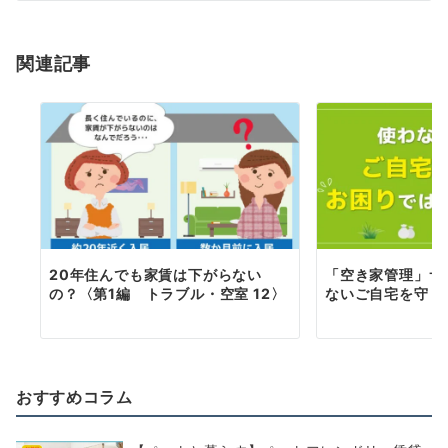
シ
関連記事
ョ
ン
20年住んでも家賃は下がらない
「空き家管理」サ
の？〈第1編 トラブル・空室 12〉
ないご自宅を守り
おすすめコラム